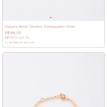
Pulseira Metal Cilindros Entrelaçados Ródio
R$186,00
R$176,70
com
Pix
3
x
de
R$62,00
sem juros