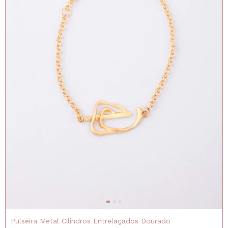
Pulseira Metal Cilindros Entrelaçados Dourado