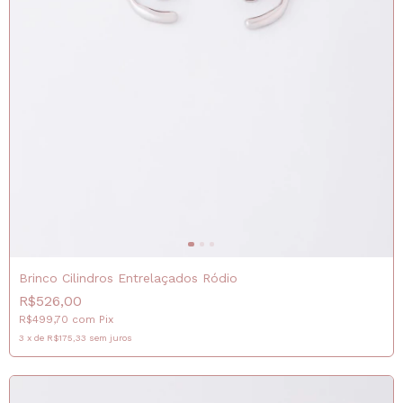
Brinco Cilindros Entrelaçados Ródio
R$526,00
R$499,70
com
Pix
3
x
de
R$175,33
sem juros