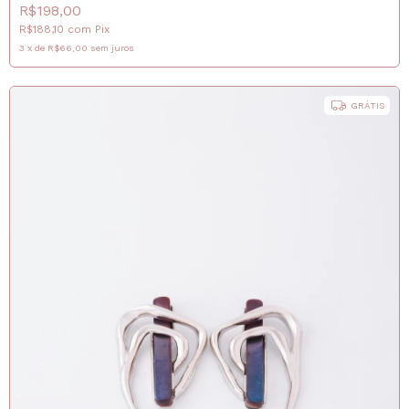
R$198,00
R$188,10
com
Pix
3
x
de
R$66,00
sem juros
GRÁTIS