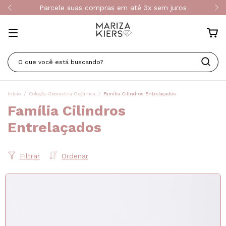
Parcele suas compras em até 3x sem juros
Início
/
Coleção Geometria Orgânica
/
Família Cilindros Entrelaçados
Família Cilindros
Entrelaçados
Filtrar
Ordenar